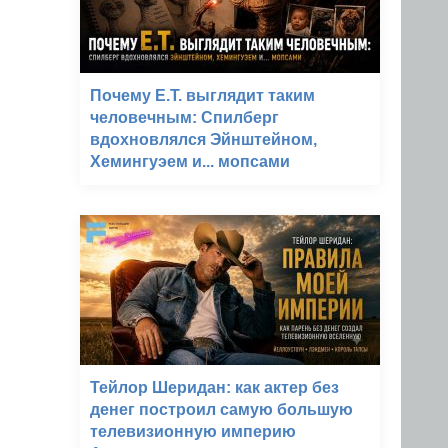
Почему E.T. выглядит таким
человечным: Спилберг
вдохновлялся Эйнштейном,
Хемингуэем и... мопсами
Тейлор Шеридан: как актер без
денег построил самую большую
телевизионную империю