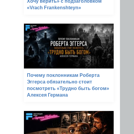
Хочу верить» с подзаголовком
«Vrach Frankenshteyn»
Почему поклонникам Роберта
Эггерса обязательно стоит
посмотреть «Трудно быть богом»
Алексея Германа