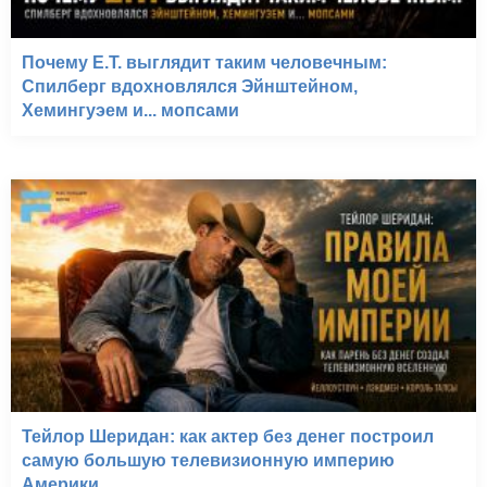
Почему E.T. выглядит таким человечным:
Спилберг вдохновлялся Эйнштейном,
Хемингуэем и... мопсами
Тейлор Шеридан: как актер без денег построил
самую большую телевизионную империю
Америки