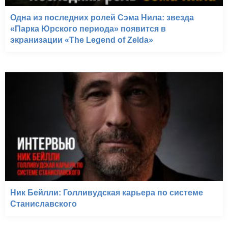
Одна из последних ролей Сэма Нила: звезда
«Парка Юрского периода» появится в
экранизации «The Legend of Zelda»
Ник Бейлли: Голливудская карьера по системе
Станиславского