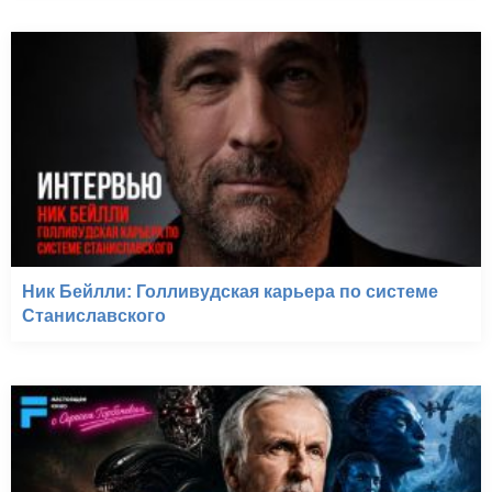
Ник Бейлли: Голливудская карьера по системе
Станиславского