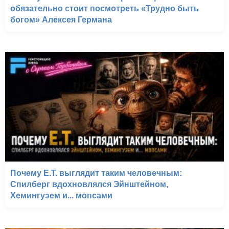
обязательно стоит посмотреть «Трудно быть
богом» Алексея Германа
Почему E.T. выглядит таким человечным:
Спилберг вдохновлялся Эйнштейном,
Хемингуэем и... мопсами