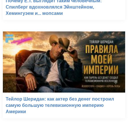
Почему E.T. выглядит таким человечным:
Спилберг вдохновлялся Эйнштейном,
Хемингуэем и... мопсами
Тейлор Шеридан: как актер без денег построил
самую большую телевизионную империю
Америки