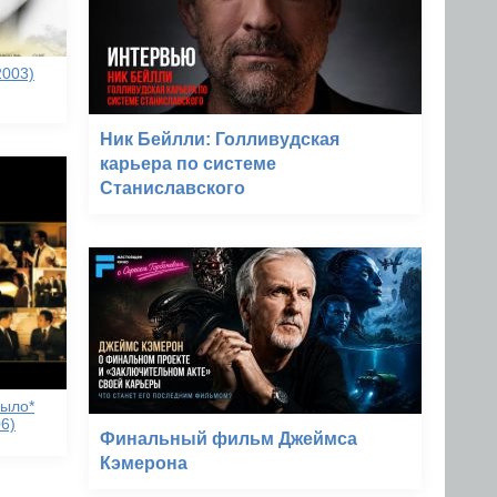
2003)
Ник Бейлли: Голливудская
карьера по системе
Станиславского
рыло*
6)
Финальный фильм Джеймса
Кэмерона