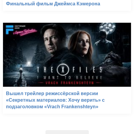
Финальный фильм Джеймса Кэмерона
Вышел трейлер режиссёрской версии
«Секретных материалов: Хочу верить» с
подзаголовком «Vrach Frankenshteyn»