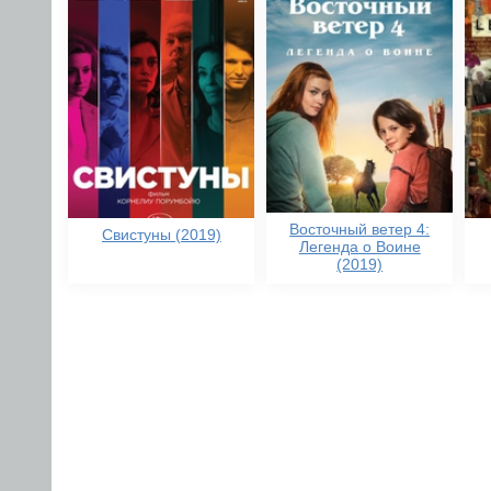
Восточный ветер 4:
Свистуны (2019)
Легенда о Воине
(2019)