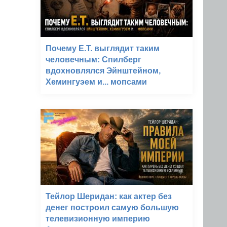
Почему E.T. выглядит таким
человечным: Спилберг
вдохновлялся Эйнштейном,
Хемингуэем и... мопсами
Тейлор Шеридан: как актер без
денег построил самую большую
телевизионную империю