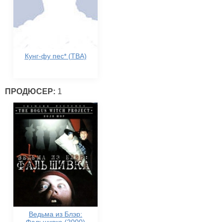
Кунг-фу пес* (TBA)
ПРОДЮСЕР:
1
Ведьма из Блэр: