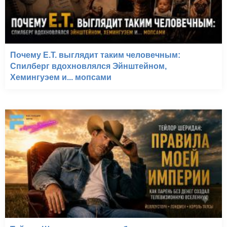
Почему E.T. выглядит таким человечным:
Спилберг вдохновлялся Эйнштейном,
Хемингуэем и... мопсами