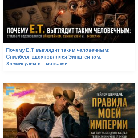
Почему E.T. выглядит таким человечным:
Спилберг вдохновлялся Эйнштейном,
Хемингуэем и... мопсами