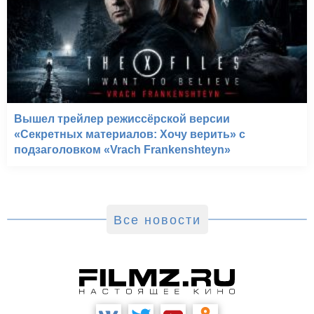
Вышел трейлер режиссёрской версии
«Секретных материалов: Хочу верить» с
подзаголовком «Vrach Frankenshteyn»
Все новости