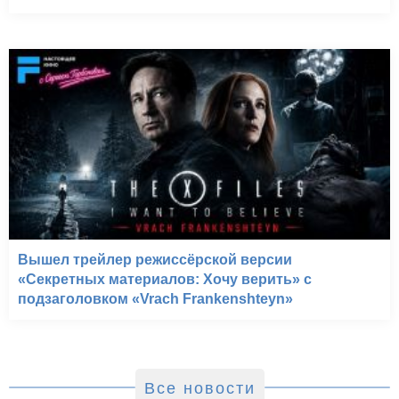
Вышел трейлер режиссёрской версии
«Секретных материалов: Хочу верить» с
подзаголовком «Vrach Frankenshteyn»
Все новости