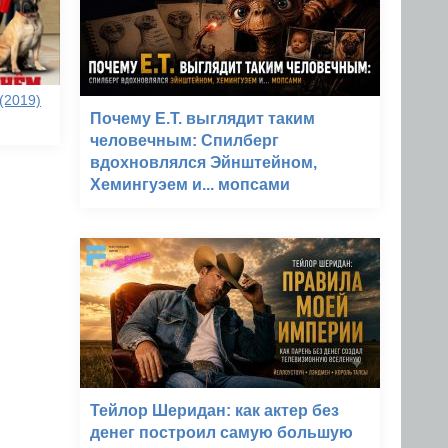
(2019)
Почему E.T. выглядит таким
человечным: Спилберг
вдохновлялся Эйнштейном,
Хемингуэем и... мопсами
Тейлор Шеридан: как актер без
денег построил самую большую