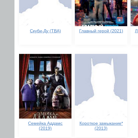
Скуби-Ду (TBA)
Главный герой (2021)
Л
Семейка Аддамс
Короткое замыкание*
(2019)
(2013)