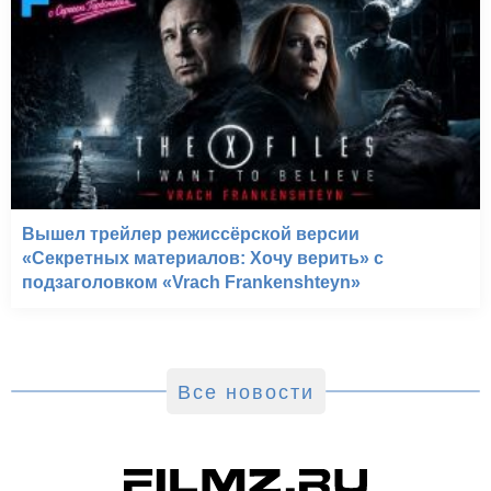
Вышел трейлер режиссёрской версии
«Секретных материалов: Хочу верить» с
подзаголовком «Vrach Frankenshteyn»
Все новости