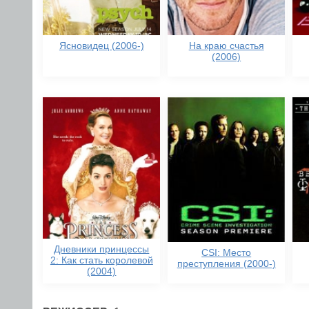
Ясновидец (2006-)
На краю счастья
(2006)
Дневники принцессы
CSI: Место
2: Как стать королевой
преступления (2000-)
(2004)