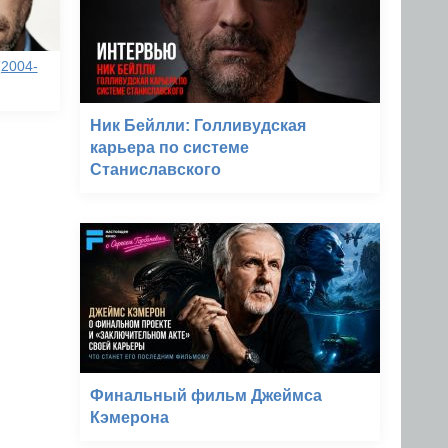
(2004-
Ник Бейлли: Голливудская
карьера по системе
Станиславского
Финальный фильм Джеймса
Кэмерона