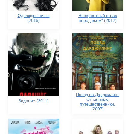
Однажды ночью
Невероятный страх
(2016)
перед всем* (2012)
Поезд на Дарджилинг.
Отчаянные
Задание (2011)
путешественники.
(2007)