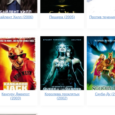
айлент Хилл (2006)
Пещера (2005)
Против течения
Кенгуру Джекпот
Королева проклятых
Скуби-Ду (2
(2003)
(2002)