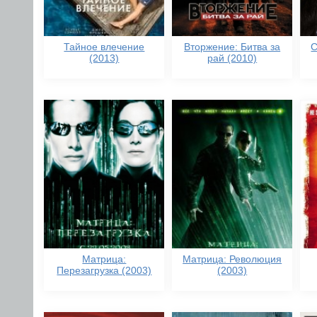
Тайное влечение
Вторжение: Битва за
С
(2013)
рай (2010)
Матрица:
Матрица: Революция
Перезагрузка (2003)
(2003)