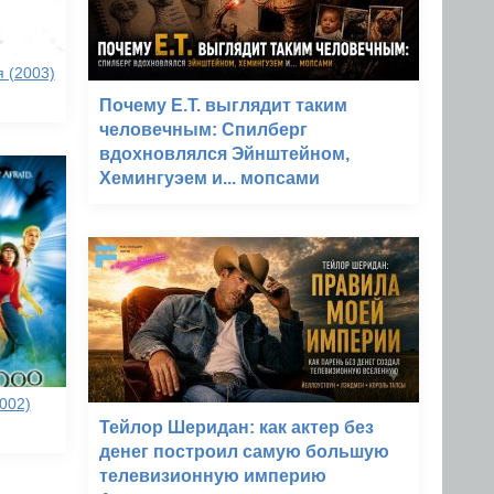
 (2003)
Почему E.T. выглядит таким
человечным: Спилберг
вдохновлялся Эйнштейном,
Хемингуэем и... мопсами
002)
Тейлор Шеридан: как актер без
денег построил самую большую
телевизионную империю