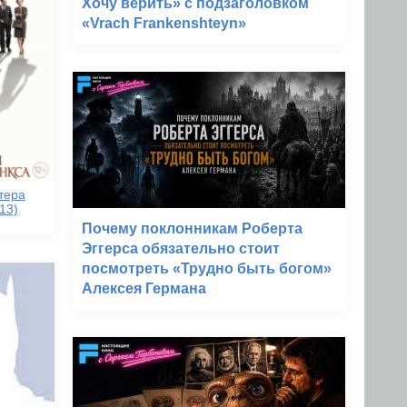
Хочу верить» с подзаголовком
«Vrach Frankenshteyn»
тера
13)
Почему поклонникам Роберта
Эггерса обязательно стоит
посмотреть «Трудно быть богом»
Алексея Германа