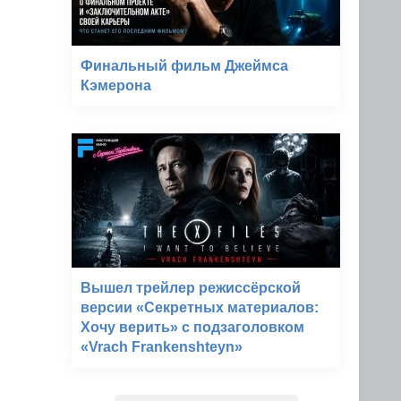
Финальный фильм Джеймса
Кэмерона
Вышел трейлер режиссёрской
версии «Секретных материалов:
Хочу верить» с подзаголовком
«Vrach Frankenshteyn»