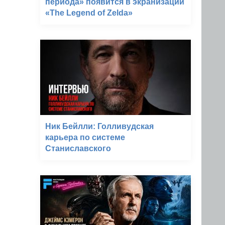
периода» появится в экранизации
«The Legend of Zelda»
Ник Бейлли: Голливудская
карьера по системе
Станиславского