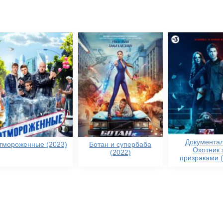
Документал
тмороженные (2023)
Ботан и супербаба
Охотник 
(2022)
призраками 