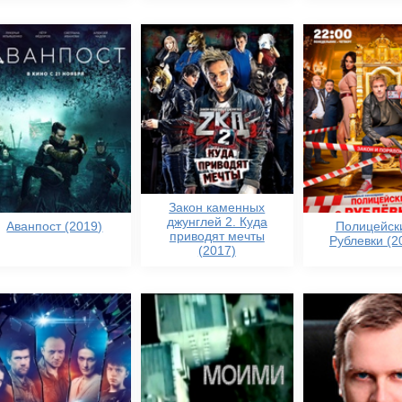
Закон каменных
джунглей 2. Куда
Аванпост (2019)
Полицейск
приводят мечты
Рублевки (2
(2017)