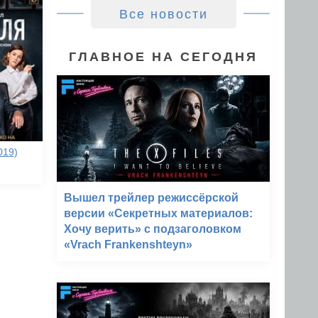
Все новости
ГЛАВНОЕ НА СЕГОДНЯ
019)
Вышел трейлер режиссёрской
версии «Секретных материалов:
Хочу верить» с подзаголовком
«Vrach Frankenshteyn»