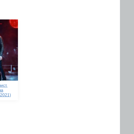
ист.
за
(2021)