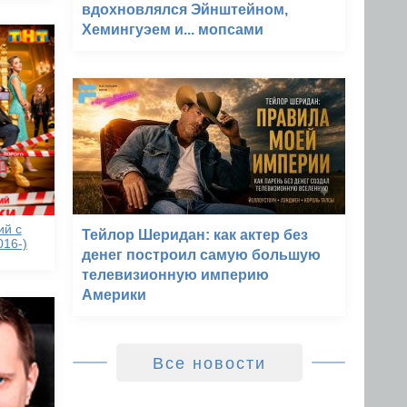
вдохновлялся Эйнштейном,
Хемингуэем и... мопсами
ий с
Тейлор Шеридан: как актер без
016-)
денег построил самую большую
телевизионную империю
Америки
Все новости