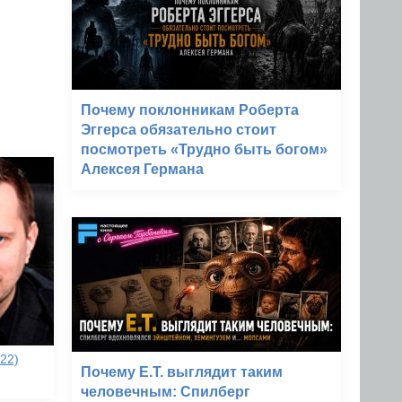
Почему поклонникам Роберта
Эггерса обязательно стоит
посмотреть «Трудно быть богом»
Алексея Германа
22)
Почему E.T. выглядит таким
человечным: Спилберг