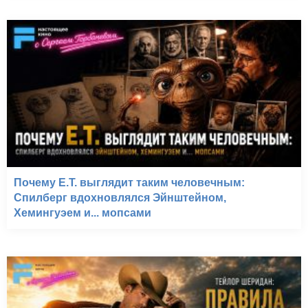
Почему E.T. выглядит таким человечным:
Спилберг вдохновлялся Эйнштейном,
Хемингуэем и... мопсами