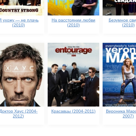
Я ухожу — не плачь
На расстоянии любви
Безумное св
(2010)
(2010)
(2010)
Доктор Хаус (2004-
Красавцы (2004-2011)
Вероника Марс
2012)
2007)