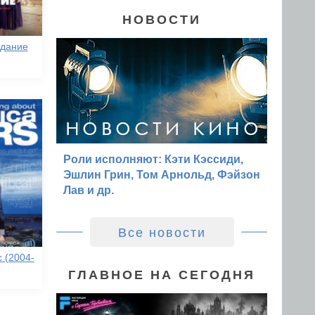
НОВОСТИ
идание
Роли исполняют: Кэти Кэссиди,
Эшлин Грин, Том Арнольд, Фэйзон
Лав и др.
Все новости
 (2004-
ГЛАВНОЕ НА СЕГОДНЯ