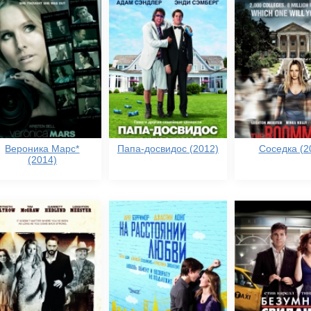
Вероника Марс*
Папа-досвидос (2012)
Соседка (2
(2014)