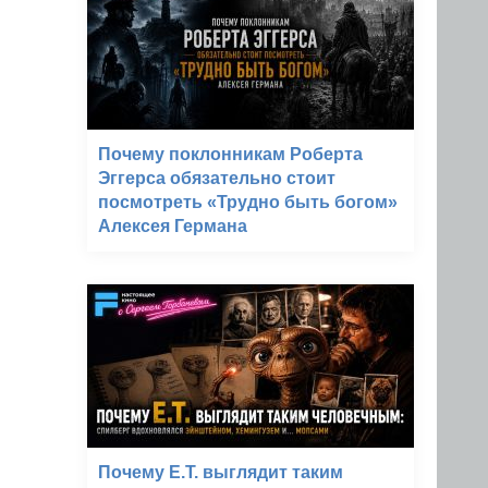
Почему поклонникам Роберта
Эггерса обязательно стоит
посмотреть «Трудно быть богом»
Алексея Германа
Почему E.T. выглядит таким