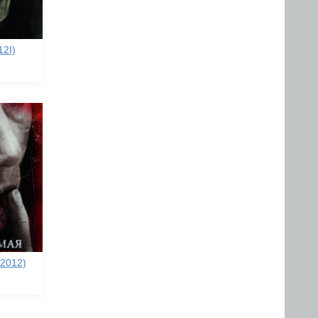
12I)
2012)