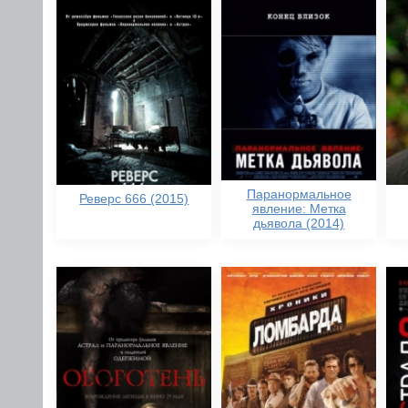
Паранормальное
Реверс 666 (2015)
явление: Метка
дьявола (2014)