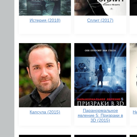
Истерия (2018)
Сплит (2017)
Паранормальное
Капсула (2015)
Н
явление 5: Призраки в
3D (2015)