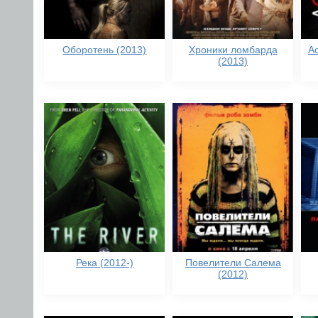
Оборотень (2013)
Хроники ломбарда
Ас
(2013)
Река (2012-)
Повелители Салема
(2012)