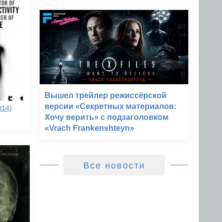
Вышел трейлер режиссёрской
версии «Секретных материалов:
014)
Хочу верить» с подзаголовком
«Vrach Frankenshteyn»
Все новости