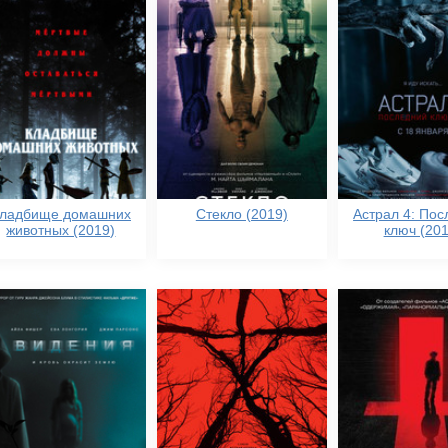
ладбище домашних
Стекло (2019)
Астрал 4: По
животных (2019)
ключ (201