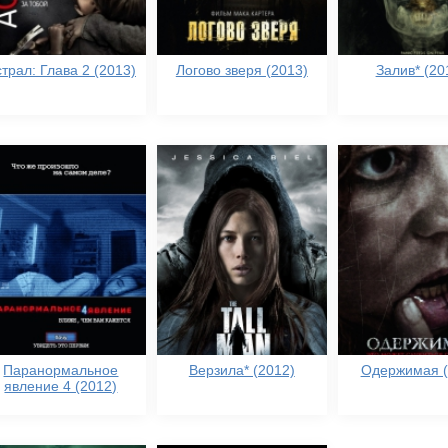
трал: Глава 2 (2013)
Логово зверя (2013)
Залив* (20
Паранормальное
Верзила* (2012)
Одержимая (
явление 4 (2012)