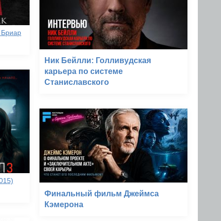
 Бриар
Ник Бейлли: Голливудская
карьера по системе
Станиславского
015)
Финальный фильм Джеймса
Кэмерона