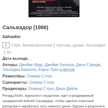
Сальвадор (1986)
Salvador
США, Великобритания
триллер, драма, биография
R
3D
Дата выхода:
..
Актеры:
Джеймс Вудс
,
Джеймс Белуши
,
Джон Сэвидж
,
Эльпидиа Карилло
,
Хорхе Луке
и другие
Режиссёры:
Оливер Стоун
Сценаристы:
Оливер Стоун
Продюсеры:
Оливер Стоун
,
Джон Дейли
Ричард Бойл, журналист-неудачник, едет в раздираемый
гражданской войной Сальвадор, чтобы сделать классный
репортаж и заработать хоть немного денег. Однако в результате