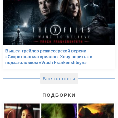
Клуб безбашенных
(2010)
Вышел трейлер режиссёрской версии
«Секретных материалов: Хочу верить» с
подзаголовком «Vrach Frankenshteyn»
Все новости
ПОДБОРКИ