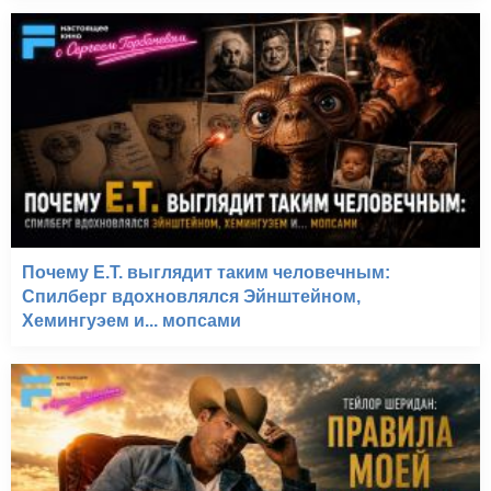
Почему E.T. выглядит таким человечным:
Спилберг вдохновлялся Эйнштейном,
Хемингуэем и... мопсами