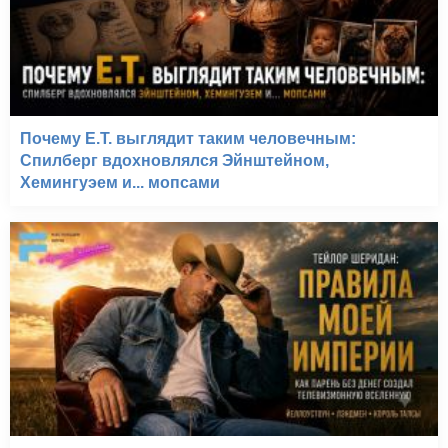
Почему E.T. выглядит таким человечным:
Спилберг вдохновлялся Эйнштейном,
Хемингуэем и... мопсами