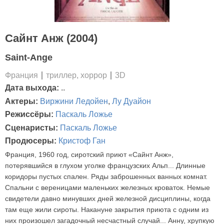
Сайнт Анж (2004)
Saint-Ange
Франция
триллер, хоррор
3D
Дата выхода:
..
Актеры:
Виржини Ледойен
,
Лу Дуайон
Режиссёры:
Паскаль Ложье
Сценаристы:
Паскаль Ложье
Продюсеры:
Кристоф Ган
Франция, 1960 год, сиротский приют «Сайнт Анж»,
потерявшийся в глухом уголке французских Альп... Длинные
коридоры пустых спален. Ряды заброшенных ванных комнат.
Спальни с вереницами маленьких железных кроваток. Немые
свидетели давно минувших дней железной дисциплины, когда
там еще жили сироты. Накануне закрытия приюта с одним из
них произошел загадочный несчастный случай... Анну, хрупкую