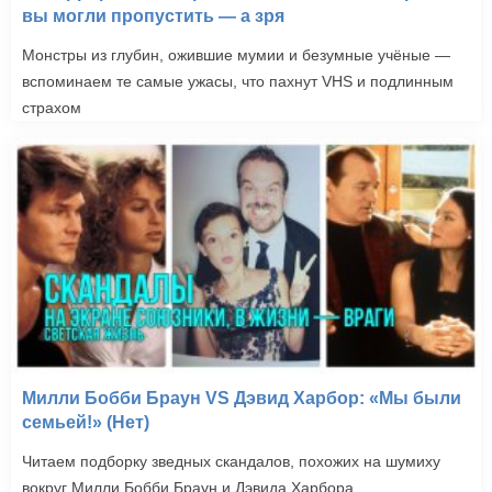
вы могли пропустить — а зря
Монстры из глубин, ожившие мумии и безумные учёные —
вспоминаем те самые ужасы, что пахнут VHS и подлинным
страхом
Милли Бобби Браун VS Дэвид Харбор: «Мы были
семьей!» (Нет)
Читаем подборку зведных скандалов, похожих на шумиху
вокруг Милли Бобби Браун и Дэвида Харбора